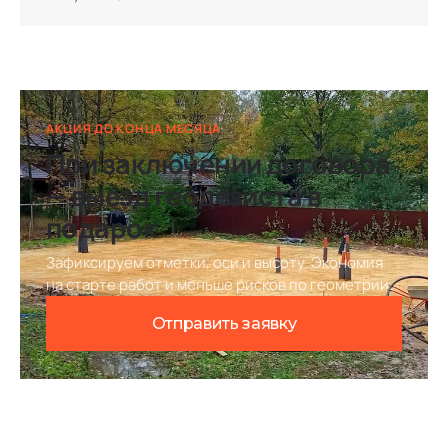
АКЦИЯ ДО КОНЦА МЕСЯЦА
При заключении договора
— выезд геодезиста в
подарок
Зафиксируем отметки, оси и высоту. Экономия
на старте работ и меньше рисков по геометрии.
Отправить заявку