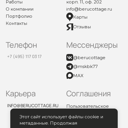
Работы
корп. 11, оф. 202
О компании
info@berucottage.ru
Портфолио
Карты
Контакты
Отзывы
Телефон
Мессенджеры
+7 (495) 117 03 17
@berucottage
@mskbk77
MAX
Карьера
Соглашения
INFO@BERUCOTTAGE.RU
Пользовательское
соглашение
Этот сайт использует файлы cookie и
Политика
метаданные. Продолжая
конфиденциальности